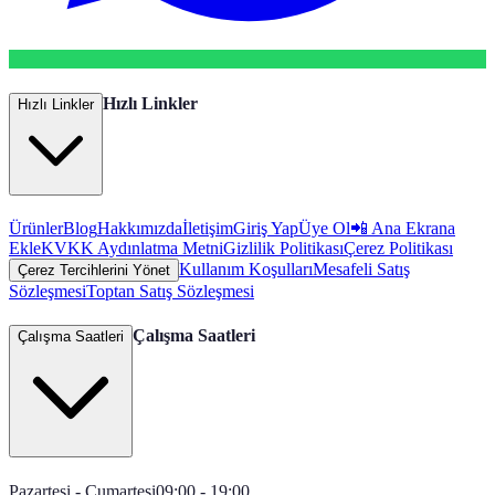
Hızlı Linkler
Hızlı Linkler
Ürünler
Blog
Hakkımızda
İletişim
Giriş Yap
Üye Ol
📲 Ana Ekrana
Ekle
KVKK Aydınlatma Metni
Gizlilik Politikası
Çerez Politikası
Kullanım Koşulları
Mesafeli Satış
Çerez Tercihlerini Yönet
Sözleşmesi
Toptan Satış Sözleşmesi
Çalışma Saatleri
Çalışma Saatleri
Pazartesi - Cumartesi
09:00 - 19:00