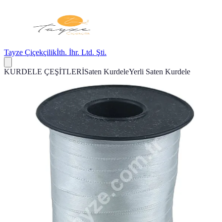
Tayze Çiçekçilik
İth. İhr. Ltd. Şti.
KURDELE ÇEŞİTLERİ
Saten Kurdele
Yerli Saten Kurdele