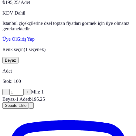
₺195,25
/
Adet
KDV Dahil
İstanbul çiçekçilerine özel toptan fiyatları görmek için üye olmanız
gerekmektedir.
Üye Ol
Giriş Yap
Renk seçin
(
1
seçenek)
Beyaz
Adet
Stok:
100
Min:
1
−
+
Beyaz
·
1
Adet
₺
195.25
Sepete Ekle