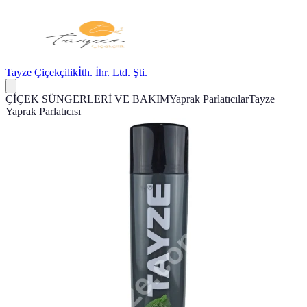
Tayze Çiçekçilik
İth. İhr. Ltd. Şti.
ÇİÇEK SÜNGERLERİ VE BAKIM
Yaprak Parlatıcılar
Tayze
Yaprak Parlatıcısı