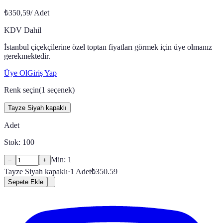
₺350,59
/
Adet
KDV Dahil
İstanbul çiçekçilerine özel toptan fiyatları görmek için üye olmanız
gerekmektedir.
Üye Ol
Giriş Yap
Renk seçin
(
1
seçenek)
Tayze Siyah kapaklı
Adet
Stok:
100
Min:
1
−
+
Tayze Siyah kapaklı
·
1
Adet
₺
350.59
Sepete Ekle