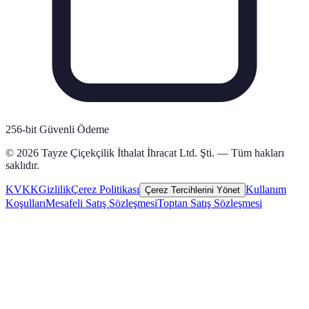
256-bit Güvenli Ödeme
© 2026 Tayze Çiçekçilik İthalat İhracat Ltd. Şti. — Tüm hakları
saklıdır.
KVKK
Gizlilik
Çerez Politikası
Kullanım
Çerez Tercihlerini Yönet
Koşulları
Mesafeli Satış Sözleşmesi
Toptan Satış Sözleşmesi