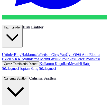
Hızlı Linkler
Hızlı Linkler
Ürünler
Blog
Hakkımızda
İletişim
Giriş Yap
Üye Ol
📲 Ana Ekrana
Ekle
KVKK Aydınlatma Metni
Gizlilik Politikası
Çerez Politikası
Kullanım Koşulları
Mesafeli Satış
Çerez Tercihlerini Yönet
Sözleşmesi
Toptan Satış Sözleşmesi
Çalışma Saatleri
Çalışma Saatleri