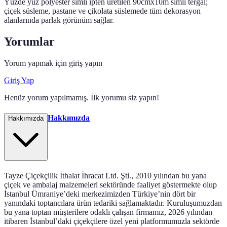
Yüzde yüz polyester simli ipten üretilen 90cmx10m simli tergal;
çiçek süsleme, pastane ve çikolata süslemede tüm dekorasyon
alanlarında parlak görünüm sağlar.
Yorumlar
Yorum yapmak için giriş yapın
Giriş Yap
Henüz yorum yapılmamış. İlk yorumu siz yapın!
Hakkımızda
Hakkımızda
Tayze Çiçekçilik İthalat İhracat Ltd. Şti., 2010 yılından bu yana
çiçek ve ambalaj malzemeleri sektöründe faaliyet göstermekte olup
İstanbul Ümraniye’deki merkezimizden Türkiye’nin dört bir
yanındaki toptancılara ürün tedariki sağlamaktadır. Kuruluşumuzdan
bu yana toptan müşterilere odaklı çalışan firmamız, 2026 yılından
itibaren İstanbul’daki çiçekçilere özel yeni platformumuzla sektörde