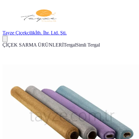
Tayze Çiçekçilik
İth. İhr. Ltd. Şti.
ÇİÇEK SARMA ÜRÜNLERİ
Tergal
Simli Tergal