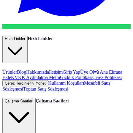
Hızlı Linkler
Hızlı Linkler
Ürünler
Blog
Hakkımızda
İletişim
Giriş Yap
Üye Ol
📲 Ana Ekrana
Ekle
KVKK Aydınlatma Metni
Gizlilik Politikası
Çerez Politikası
Kullanım Koşulları
Mesafeli Satış
Çerez Tercihlerini Yönet
Sözleşmesi
Toptan Satış Sözleşmesi
Çalışma Saatleri
Çalışma Saatleri