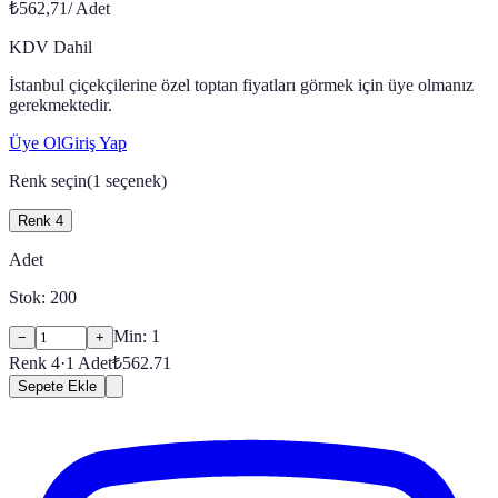
₺562,71
/
Adet
KDV Dahil
İstanbul çiçekçilerine özel toptan fiyatları görmek için üye olmanız
gerekmektedir.
Üye Ol
Giriş Yap
Renk seçin
(
1
seçenek)
Renk 4
Adet
Stok:
200
Min:
1
−
+
Renk 4
·
1
Adet
₺
562.71
Sepete Ekle