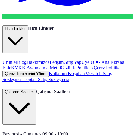
Hızlı Linkler
Hızlı Linkler
Ürünler
Blog
Hakkımızda
İletişim
Giriş Yap
Üye Ol
📲 Ana Ekrana
Ekle
KVKK Aydınlatma Metni
Gizlilik Politikası
Çerez Politikası
Kullanım Koşulları
Mesafeli Satış
Çerez Tercihlerini Yönet
Sözleşmesi
Toptan Satış Sözleşmesi
Çalışma Saatleri
Çalışma Saatleri
Pazartesi - Cumartesi
09:00 - 19:00