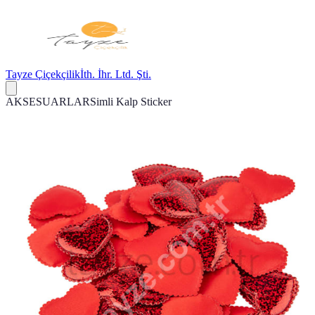
Tayze Çiçekçilik
İth. İhr. Ltd. Şti.
AKSESUARLAR
Simli Kalp Sticker