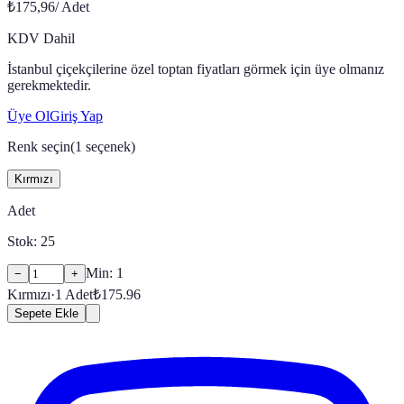
₺175,96
/
Adet
KDV Dahil
İstanbul çiçekçilerine özel toptan fiyatları görmek için üye olmanız
gerekmektedir.
Üye Ol
Giriş Yap
Renk seçin
(
1
seçenek)
Kırmızı
Adet
Stok:
25
Min:
1
−
+
Kırmızı
·
1
Adet
₺
175.96
Sepete Ekle