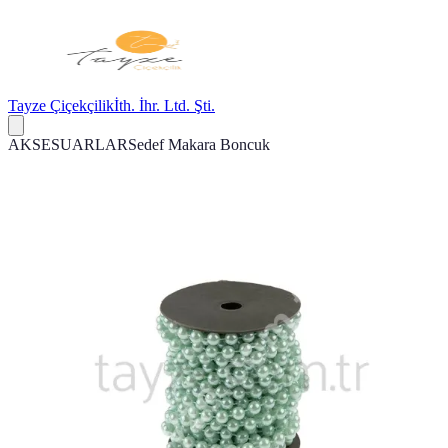
Tayze Çiçekçilik
İth. İhr. Ltd. Şti.
AKSESUARLAR
Sedef Makara Boncuk