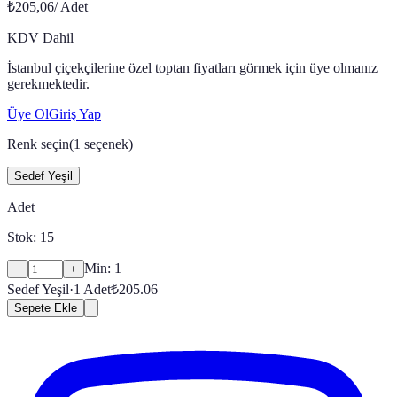
₺205,06
/
Adet
KDV Dahil
İstanbul çiçekçilerine özel toptan fiyatları görmek için üye olmanız
gerekmektedir.
Üye Ol
Giriş Yap
Renk seçin
(
1
seçenek)
Sedef Yeşil
Adet
Stok:
15
Min:
1
−
+
Sedef Yeşil
·
1
Adet
₺
205.06
Sepete Ekle