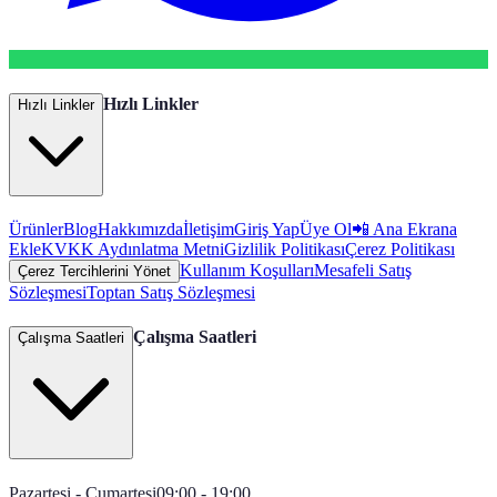
Hızlı Linkler
Hızlı Linkler
Ürünler
Blog
Hakkımızda
İletişim
Giriş Yap
Üye Ol
📲 Ana Ekrana
Ekle
KVKK Aydınlatma Metni
Gizlilik Politikası
Çerez Politikası
Kullanım Koşulları
Mesafeli Satış
Çerez Tercihlerini Yönet
Sözleşmesi
Toptan Satış Sözleşmesi
Çalışma Saatleri
Çalışma Saatleri
Pazartesi - Cumartesi
09:00 - 19:00