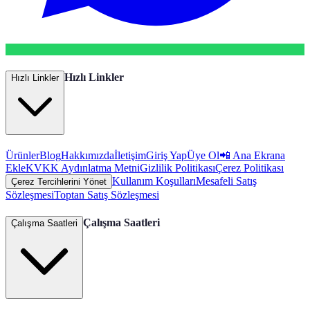
Hızlı Linkler
Hızlı Linkler
Ürünler
Blog
Hakkımızda
İletişim
Giriş Yap
Üye Ol
📲 Ana Ekrana
Ekle
KVKK Aydınlatma Metni
Gizlilik Politikası
Çerez Politikası
Kullanım Koşulları
Mesafeli Satış
Çerez Tercihlerini Yönet
Sözleşmesi
Toptan Satış Sözleşmesi
Çalışma Saatleri
Çalışma Saatleri