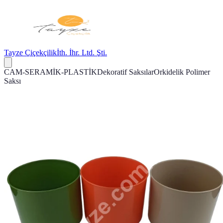
Tayze Çiçekçilik
İth. İhr. Ltd. Şti.
CAM-SERAMİK-PLASTİK
Dekoratif Saksılar
Orkidelik Polimer
Saksı