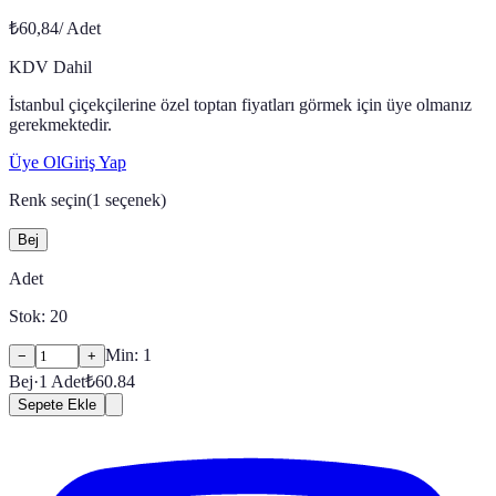
₺60,84
/
Adet
KDV Dahil
İstanbul çiçekçilerine özel toptan fiyatları görmek için üye olmanız
gerekmektedir.
Üye Ol
Giriş Yap
Renk seçin
(
1
seçenek)
Bej
Adet
Stok:
20
Min:
1
−
+
Bej
·
1
Adet
₺
60.84
Sepete Ekle