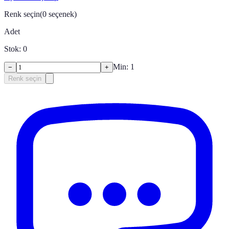
Renk seçin
(
0
seçenek)
Adet
Stok:
0
Min:
1
−
+
Renk seçin