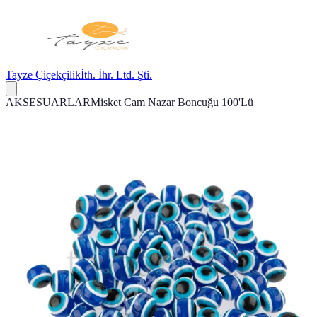
Tayze Çiçekçilik
İth. İhr. Ltd. Şti.
AKSESUARLAR
Misket Cam Nazar Boncuğu 100'Lü