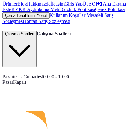
Ürünler
Blog
Hakkımızda
İletişim
Giriş Yap
Üye Ol
📲 Ana Ekrana
Ekle
KVKK Aydınlatma Metni
Gizlilik Politikası
Çerez Politikası
Kullanım Koşulları
Mesafeli Satış
Çerez Tercihlerini Yönet
Sözleşmesi
Toptan Satış Sözleşmesi
Çalışma Saatleri
Çalışma Saatleri
Pazartesi - Cumartesi
09:00 - 19:00
Pazar
Kapalı