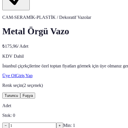
CAM-SERAMİK-PLASTİK
/ Dekoratif Vazolar
Metal Örgü Vazo
₺175,96
/
Adet
KDV Dahil
İstanbul çiçekçilerine özel toptan fiyatları görmek için üye olmanız g
Üye Ol
Giriş Yap
Renk seçin
(
2
seçenek)
Turuncu
Fuşya
Adet
Stok:
0
Min:
1
−
+