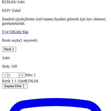
₺336,04
/
Adet
KDV Dahil
İstanbul çiçekçilerine özel toptan fiyatları görmek için üye olmanız
gerekmektedir.
Üye Ol
Giriş Yap
Renk seçin
(
1
seçenek)
Renk 1
Adet
Stok:
100
Min:
1
−
+
Renk 1
·
1
Adet
₺
336.04
Sepete Ekle