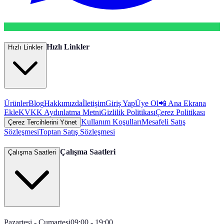
Hızlı Linkler
Hızlı Linkler
Ürünler
Blog
Hakkımızda
İletişim
Giriş Yap
Üye Ol
📲 Ana Ekrana
Ekle
KVKK Aydınlatma Metni
Gizlilik Politikası
Çerez Politikası
Kullanım Koşulları
Mesafeli Satış
Çerez Tercihlerini Yönet
Sözleşmesi
Toptan Satış Sözleşmesi
Çalışma Saatleri
Çalışma Saatleri
Pazartesi - Cumartesi
09:00 - 19:00