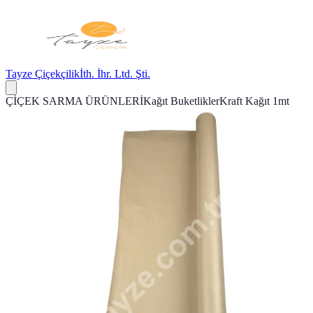
Tayze Çiçekçilik
İth. İhr. Ltd. Şti.
ÇİÇEK SARMA ÜRÜNLERİ
Kağıt Buketlikler
Kraft Kağıt 1mt