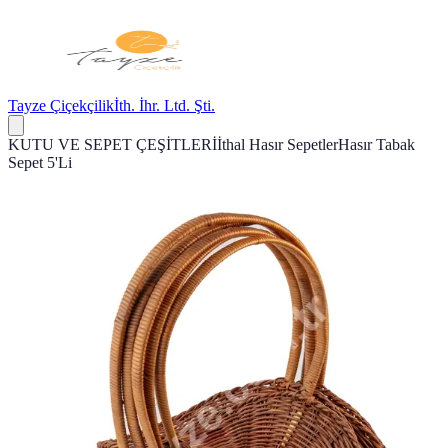
Tayze Çiçekçilik
İth. İhr. Ltd. Şti.
KUTU VE SEPET ÇEŞİTLERİ
İthal Hasır Sepetler
Hasır Tabak
Sepet 5'Li