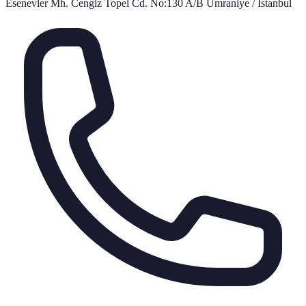
Esenevler Mh. Cengiz Topel Cd. No:130 A/B Ümraniye / İstanbul