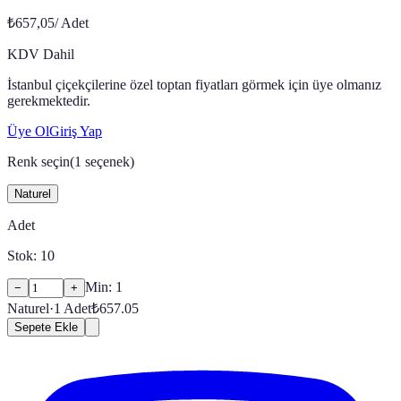
₺657,05
/
Adet
KDV Dahil
İstanbul çiçekçilerine özel toptan fiyatları görmek için üye olmanız
gerekmektedir.
Üye Ol
Giriş Yap
Renk seçin
(
1
seçenek)
Naturel
Adet
Stok:
10
Min:
1
−
+
Naturel
·
1
Adet
₺
657.05
Sepete Ekle