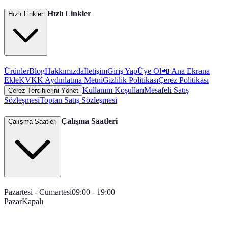
Hızlı Linkler
Hızlı Linkler
Ürünler
Blog
Hakkımızda
İletişim
Giriş Yap
Üye Ol
📲 Ana Ekrana
Ekle
KVKK Aydınlatma Metni
Gizlilik Politikası
Çerez Politikası
Kullanım Koşulları
Mesafeli Satış
Çerez Tercihlerini Yönet
Sözleşmesi
Toptan Satış Sözleşmesi
Çalışma Saatleri
Çalışma Saatleri
Pazartesi - Cumartesi
09:00 - 19:00
Pazar
Kapalı