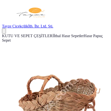
Tayze Çiçekçilik
İth. İhr. Ltd. Şti.
KUTU VE SEPET ÇEŞİTLERİ
İthal Hasır Sepetler
Hasır Papuç
Sepet