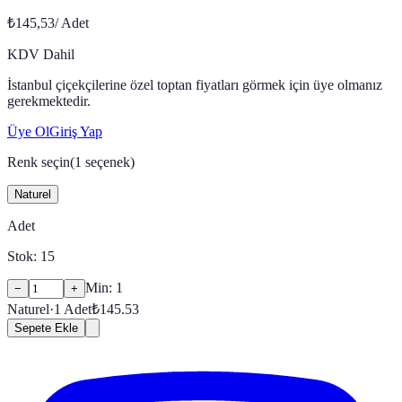
₺145,53
/
Adet
KDV Dahil
İstanbul çiçekçilerine özel toptan fiyatları görmek için üye olmanız
gerekmektedir.
Üye Ol
Giriş Yap
Renk seçin
(
1
seçenek)
Naturel
Adet
Stok:
15
Min:
1
−
+
Naturel
·
1
Adet
₺
145.53
Sepete Ekle