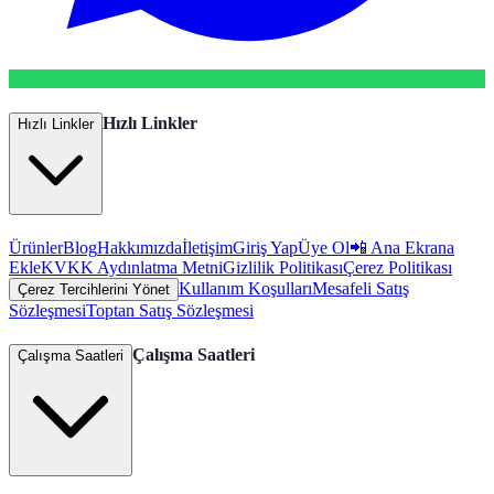
Hızlı Linkler
Hızlı Linkler
Ürünler
Blog
Hakkımızda
İletişim
Giriş Yap
Üye Ol
📲 Ana Ekrana
Ekle
KVKK Aydınlatma Metni
Gizlilik Politikası
Çerez Politikası
Kullanım Koşulları
Mesafeli Satış
Çerez Tercihlerini Yönet
Sözleşmesi
Toptan Satış Sözleşmesi
Çalışma Saatleri
Çalışma Saatleri