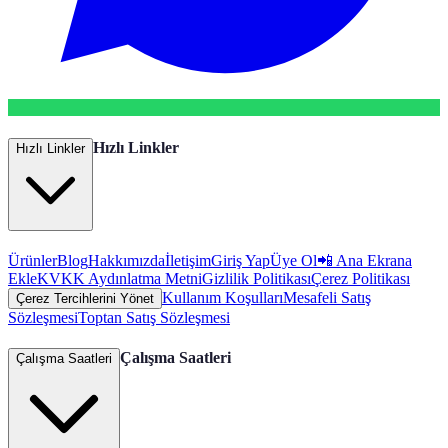
Hızlı Linkler
Hızlı Linkler
Ürünler
Blog
Hakkımızda
İletişim
Giriş Yap
Üye Ol
📲 Ana Ekrana
Ekle
KVKK Aydınlatma Metni
Gizlilik Politikası
Çerez Politikası
Kullanım Koşulları
Mesafeli Satış
Çerez Tercihlerini Yönet
Sözleşmesi
Toptan Satış Sözleşmesi
Çalışma Saatleri
Çalışma Saatleri