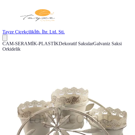
Tayze Çiçekçilik
İth. İhr. Ltd. Şti.
CAM-SERAMİK-PLASTİK
Dekoratif Saksılar
Galvaniz Saksi
Orkidelik