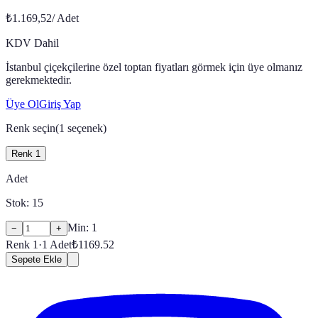
₺1.169,52
/
Adet
KDV Dahil
İstanbul çiçekçilerine özel toptan fiyatları görmek için üye olmanız
gerekmektedir.
Üye Ol
Giriş Yap
Renk seçin
(
1
seçenek)
Renk 1
Adet
Stok:
15
Min:
1
−
+
Renk 1
·
1
Adet
₺
1169.52
Sepete Ekle