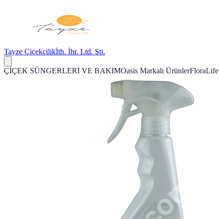
Tayze Çiçekçilik
İth. İhr. Ltd. Şti.
ÇİÇEK SÜNGERLERİ VE BAKIM
Oasis Markalı Ürünler
FloraLif