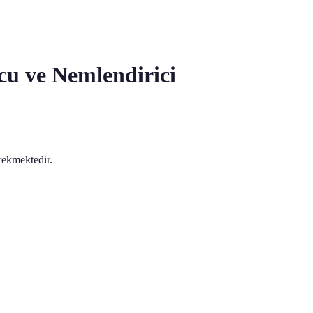
u ve Nemlendirici
erekmektedir.