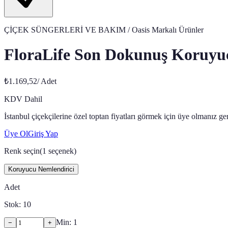
ÇİÇEK SÜNGERLERİ VE BAKIM
/ Oasis Markalı Ürünler
FloraLife Son Dokunuş Koruyuc
₺1.169,52
/
Adet
KDV Dahil
İstanbul çiçekçilerine özel toptan fiyatları görmek için üye olmanız g
Üye Ol
Giriş Yap
Renk seçin
(
1
seçenek)
Koruyucu Nemlendirici
Adet
Stok:
10
Min:
1
−
+