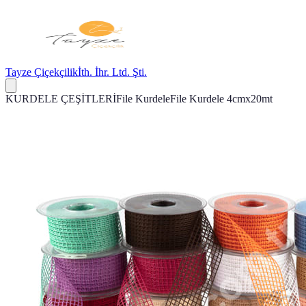
Tayze Çiçekçilik
İth. İhr. Ltd. Şti.
KURDELE ÇEŞİTLERİ
File Kurdele
File Kurdele 4cmx20mt