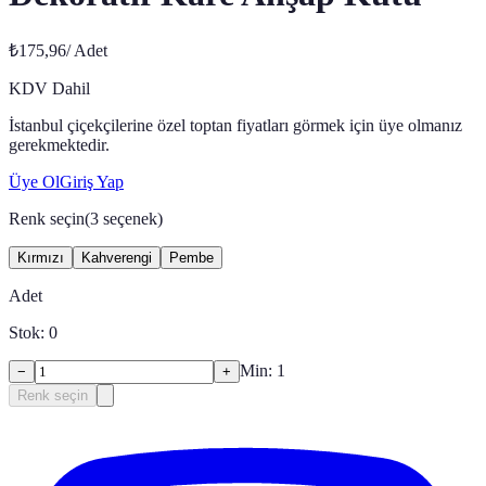
₺175,96
/
Adet
KDV Dahil
İstanbul çiçekçilerine özel toptan fiyatları görmek için üye olmanız
gerekmektedir.
Üye Ol
Giriş Yap
Renk seçin
(
3
seçenek)
Kırmızı
Kahverengi
Pembe
Adet
Stok:
0
Min:
1
−
+
Renk seçin