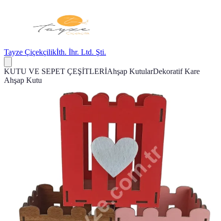
Tayze Çiçekçilik
İth. İhr. Ltd. Şti.
KUTU VE SEPET ÇEŞİTLERİ
Ahşap Kutular
Dekoratif Kare
Ahşap Kutu