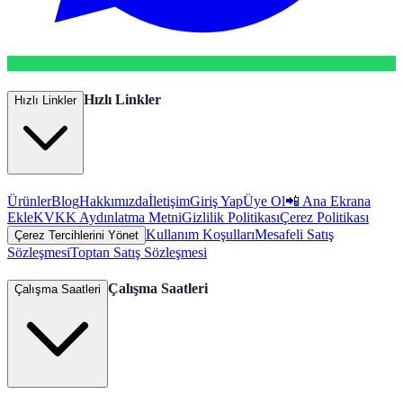
Hızlı Linkler
Hızlı Linkler
Ürünler
Blog
Hakkımızda
İletişim
Giriş Yap
Üye Ol
📲 Ana Ekrana
Ekle
KVKK Aydınlatma Metni
Gizlilik Politikası
Çerez Politikası
Kullanım Koşulları
Mesafeli Satış
Çerez Tercihlerini Yönet
Sözleşmesi
Toptan Satış Sözleşmesi
Çalışma Saatleri
Çalışma Saatleri