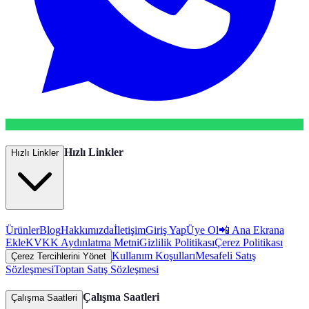
Hızlı Linkler
Hızlı Linkler
Ürünler
Blog
Hakkımızda
İletişim
Giriş Yap
Üye Ol
📲 Ana Ekrana
Ekle
KVKK Aydınlatma Metni
Gizlilik Politikası
Çerez Politikası
Kullanım Koşulları
Mesafeli Satış
Çerez Tercihlerini Yönet
Sözleşmesi
Toptan Satış Sözleşmesi
Çalışma Saatleri
Çalışma Saatleri