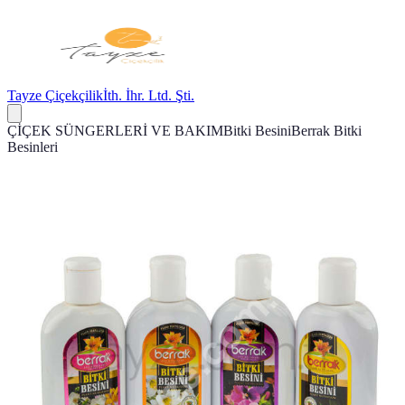
Tayze Çiçekçilik
İth. İhr. Ltd. Şti.
ÇİÇEK SÜNGERLERİ VE BAKIM
Bitki Besini
Berrak Bitki
Besinleri