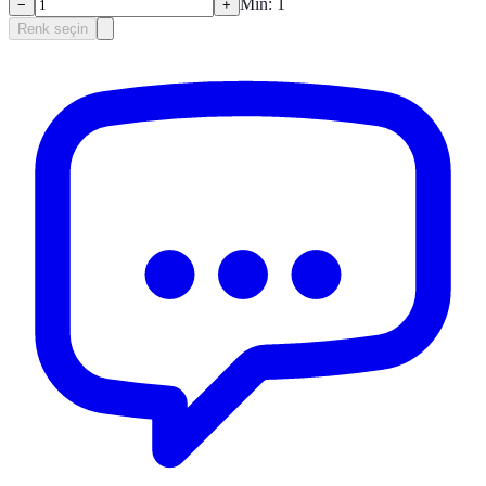
Min:
1
−
+
Renk seçin