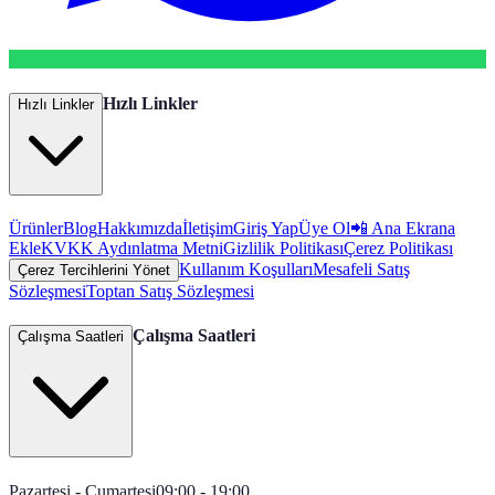
Hızlı Linkler
Hızlı Linkler
Ürünler
Blog
Hakkımızda
İletişim
Giriş Yap
Üye Ol
📲 Ana Ekrana
Ekle
KVKK Aydınlatma Metni
Gizlilik Politikası
Çerez Politikası
Kullanım Koşulları
Mesafeli Satış
Çerez Tercihlerini Yönet
Sözleşmesi
Toptan Satış Sözleşmesi
Çalışma Saatleri
Çalışma Saatleri
Pazartesi - Cumartesi
09:00 - 19:00