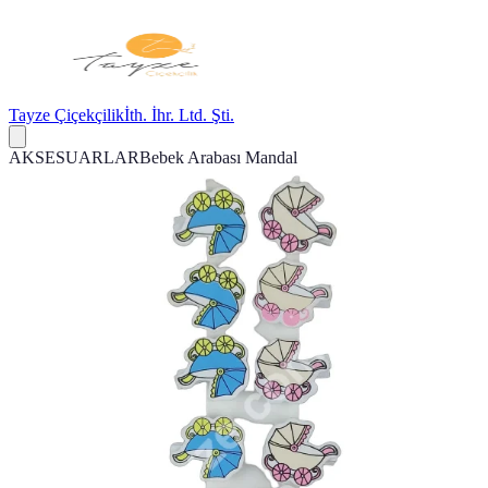
Tayze Çiçekçilik
İth. İhr. Ltd. Şti.
AKSESUARLAR
Bebek Arabası Mandal