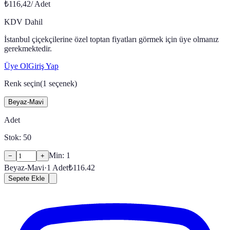
₺116,42
/
Adet
KDV Dahil
İstanbul çiçekçilerine özel toptan fiyatları görmek için üye olmanız
gerekmektedir.
Üye Ol
Giriş Yap
Renk seçin
(
1
seçenek)
Beyaz-Mavi
Adet
Stok:
50
Min:
1
−
+
Beyaz-Mavi
·
1
Adet
₺
116.42
Sepete Ekle