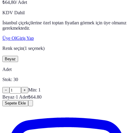
₺64,80
/
Adet
KDV Dahil
İstanbul çiçekçilerine özel toptan fiyatları görmek için üye olmanız
gerekmektedir.
Üye Ol
Giriş Yap
Renk seçin
(
1
seçenek)
Beyaz
Adet
Stok:
30
Min:
1
−
+
Beyaz
·
1
Adet
₺
64.80
Sepete Ekle