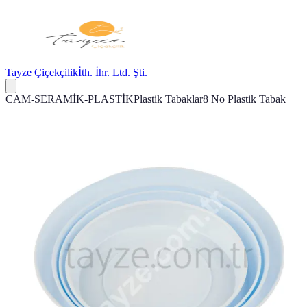
Tayze Çiçekçilik
İth. İhr. Ltd. Şti.
CAM-SERAMİK-PLASTİK
Plastik Tabaklar
8 No Plastik Tabak