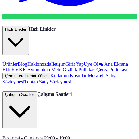
Hızlı Linkler
Hızlı Linkler
Ürünler
Blog
Hakkımızda
İletişim
Giriş Yap
Üye Ol
📲 Ana Ekrana
Ekle
KVKK Aydınlatma Metni
Gizlilik Politikası
Çerez Politikası
Kullanım Koşulları
Mesafeli Satış
Çerez Tercihlerini Yönet
Sözleşmesi
Toptan Satış Sözleşmesi
Çalışma Saatleri
Çalışma Saatleri
Pazartesi - Cumartesi
09:00 - 19:00